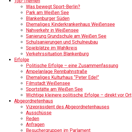
Top-Themen
Was bewegt Sport-Berlin?
Park am Weißen See
Blankenburger Süden
Ehemaliges Kinderkrankenhaus Weißensee
Nahverkehr in Weißensee
Sanierung Grundschule am Weißen See
Schulsanierungen und Schulneubau
Spielplätze im Wahlkreis
Verkehrssituation Blankenburg
Erfolge
Politische Erfolge – eine Zusammenfassung
Ampelanlage Rennbahnstraße
Ehemaliges Kulturhaus “Peter Edel”
Filmstadt Weißensee
Sportstätte am Weißen See
Wichtige kleinere politische Erfolge – direkt vor Ort
Abgeordnetenhaus
Vizepräsident des Abgeordnetenhauses
Ausschüsse
Reden
Anfragen
Besuchergruppen im Parlament