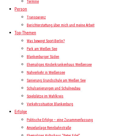
Termine
Person
Transparenz
Berichterstattung über mich und meine Arbeit
Top-Themen
Was bewegt Sport-Berlin?
Park am Weißen See
Blankenburger Süden
Ehemaliges Kinderkrankenhaus Weißensee
Nahverkehr in Weißensee
Sanierung Grundschule am Weißen See
Schulsanierungen und Schulneubau
Spielplätze im Wahlkreis
Verkehrssituation Blankenburg
Erfolge
Politische Erfolge – eine Zusammenfassung
Ampelanlage Rennbahnstraße
Ehemaliges Kulturhaus “Peter Edel”