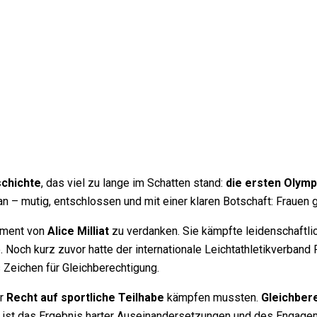
chichte
, das viel zu lange im Schatten stand:
die ersten Olymp
 – mutig, entschlossen und mit einer klaren Botschaft: Frauen 
ement von
Alice Milliat
zu verdanken. Sie kämpfte leidenschaftli
. Noch kurz zuvor hatte der internationale Leichtathletikverban
s Zeichen für Gleichberechtigung.
hr
Recht auf sportliche Teilhabe
kämpfen mussten.
Gleichber
t ist das Ergebnis harter Auseinandersetzungen und des Engagem