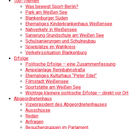
Top-Themen
Was bewegt Sport-Berlin?
Park am Weißen See
Blankenburger Süden
Ehemaliges Kinderkrankenhaus Weißensee
Nahverkehr in Weißensee
Sanierung Grundschule am Weißen See
Schulsanierungen und Schulneubau
Spielplätze im Wahlkreis
Verkehrssituation Blankenburg
Erfolge
Politische Erfolge – eine Zusammenfassung
Ampelanlage Rennbahnstraße
Ehemaliges Kulturhaus “Peter Edel”
Filmstadt Weißensee
Sportstätte am Weißen See
Wichtige kleinere politische Erfolge – direkt vor Ort
Abgeordnetenhaus
Vizepräsident des Abgeordnetenhauses
Ausschüsse
Reden
Anfragen
Besuchergruppen im Parlament