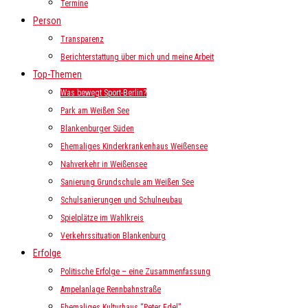
Termine
Person
Transparenz
Berichterstattung über mich und meine Arbeit
Top-Themen
Was bewegt Sport-Berlin?
Park am Weißen See
Blankenburger Süden
Ehemaliges Kinderkrankenhaus Weißensee
Nahverkehr in Weißensee
Sanierung Grundschule am Weißen See
Schulsanierungen und Schulneubau
Spielplätze im Wahlkreis
Verkehrssituation Blankenburg
Erfolge
Politische Erfolge – eine Zusammenfassung
Ampelanlage Rennbahnstraße
Ehemaliges Kulturhaus “Peter Edel”