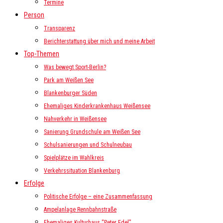
Termine
Person
Transparenz
Berichterstattung über mich und meine Arbeit
Top-Themen
Was bewegt Sport-Berlin?
Park am Weißen See
Blankenburger Süden
Ehemaliges Kinderkrankenhaus Weißensee
Nahverkehr in Weißensee
Sanierung Grundschule am Weißen See
Schulsanierungen und Schulneubau
Spielplätze im Wahlkreis
Verkehrssituation Blankenburg
Erfolge
Politische Erfolge – eine Zusammenfassung
Ampelanlage Rennbahnstraße
Ehemaliges Kulturhaus “Peter Edel”