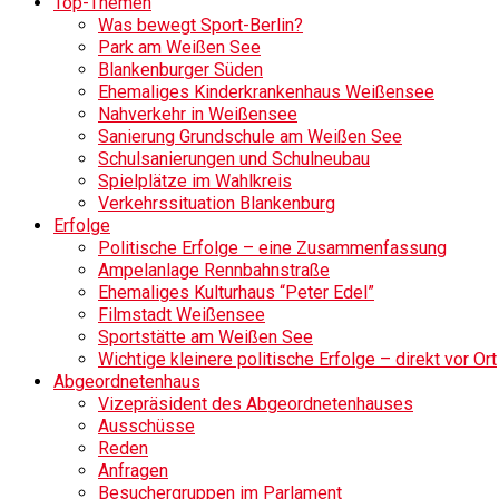
Top-Themen
Was bewegt Sport-Berlin?
Park am Weißen See
Blankenburger Süden
Ehemaliges Kinderkrankenhaus Weißensee
Nahverkehr in Weißensee
Sanierung Grundschule am Weißen See
Schulsanierungen und Schulneubau
Spielplätze im Wahlkreis
Verkehrssituation Blankenburg
Erfolge
Politische Erfolge – eine Zusammenfassung
Ampelanlage Rennbahnstraße
Ehemaliges Kulturhaus “Peter Edel”
Filmstadt Weißensee
Sportstätte am Weißen See
Wichtige kleinere politische Erfolge – direkt vor Ort
Abgeordnetenhaus
Vizepräsident des Abgeordnetenhauses
Ausschüsse
Reden
Anfragen
Besuchergruppen im Parlament