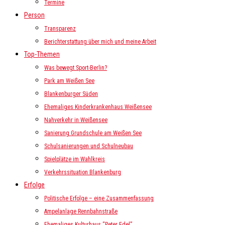
Termine
Person
Transparenz
Berichterstattung über mich und meine Arbeit
Top-Themen
Was bewegt Sport-Berlin?
Park am Weißen See
Blankenburger Süden
Ehemaliges Kinderkrankenhaus Weißensee
Nahverkehr in Weißensee
Sanierung Grundschule am Weißen See
Schulsanierungen und Schulneubau
Spielplätze im Wahlkreis
Verkehrssituation Blankenburg
Erfolge
Politische Erfolge – eine Zusammenfassung
Ampelanlage Rennbahnstraße
Ehemaliges Kulturhaus “Peter Edel”