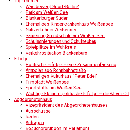
Top-Themen
Was bewegt Sport-Berlin?
Park am Weißen See
Blankenburger Süden
Ehemaliges Kinderkrankenhaus Weißensee
Nahverkehr in Weißensee
Sanierung Grundschule am Weißen See
Schulsanierungen und Schulneubau
Spielplätze im Wahlkreis
Verkehrssituation Blankenburg
Erfolge
Politische Erfolge – eine Zusammenfassung
Ampelanlage Rennbahnstraße
Ehemaliges Kulturhaus “Peter Edel”
Filmstadt Weißensee
Sportstätte am Weißen See
Wichtige kleinere politische Erfolge – direkt vor Ort
Abgeordnetenhaus
Vizepräsident des Abgeordnetenhauses
Ausschüsse
Reden
Anfragen
Besuchergruppen im Parlament