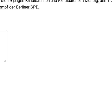
ie 19 jungen Kandidatinnen und Kandidaten am Montag, den 1. 
ampf der Berliner SPD.