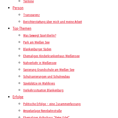
Termine
Person
Transparenz
Berichterstattung über mich und meine Arbeit
Top-Themen
Was bewegt Sport-Berlin?
Park am Weißen See
Blankenburger Süden
Ehemaliges Kinderkrankenhaus Weißensee
Nahverkehr in Weißensee
Sanierung Grundschule am Weißen See
Schulsanierungen und Schulneubau
Spielplätze im Wahlkreis
Verkehrssituation Blankenburg
Erfolge
Politische Erfolge – eine Zusammenfassung
Ampelanlage Rennbahnstraße
Ehemaliges Kulturhaus “Peter Edel”