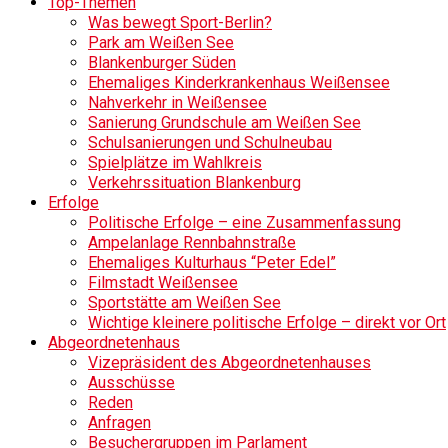
Top-Themen
Was bewegt Sport-Berlin?
Park am Weißen See
Blankenburger Süden
Ehemaliges Kinderkrankenhaus Weißensee
Nahverkehr in Weißensee
Sanierung Grundschule am Weißen See
Schulsanierungen und Schulneubau
Spielplätze im Wahlkreis
Verkehrssituation Blankenburg
Erfolge
Politische Erfolge – eine Zusammenfassung
Ampelanlage Rennbahnstraße
Ehemaliges Kulturhaus “Peter Edel”
Filmstadt Weißensee
Sportstätte am Weißen See
Wichtige kleinere politische Erfolge – direkt vor Ort
Abgeordnetenhaus
Vizepräsident des Abgeordnetenhauses
Ausschüsse
Reden
Anfragen
Besuchergruppen im Parlament