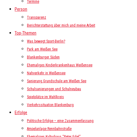
Termine
Person
Transparenz
Berichterstattung über mich und meine Arbeit
Top-Themen
Was bewegt Sport-Berlin?
Park am Weißen See
Blankenburger Süden
Ehemaliges Kinderkrankenhaus Weißensee
Nahverkehr in Weißensee
Sanierung Grundschule am Weißen See
Schulsanierungen und Schulneubau
Spielplätze im Wahlkreis
Verkehrssituation Blankenburg
Erfolge
Politische Erfolge – eine Zusammenfassung
Ampelanlage Rennbahnstraße
Ehemaliges Kulturhaus “Peter Edel”