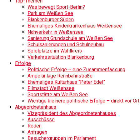
Top-Themen
Was bewegt Sport-Berlin?
Park am Weißen See
Blankenburger Süden
Ehemaliges Kinderkrankenhaus Weißensee
Nahverkehr in Weißensee
Sanierung Grundschule am Weißen See
Schulsanierungen und Schulneubau
Spielplätze im Wahlkreis
Verkehrssituation Blankenburg
Erfolge
Politische Erfolge – eine Zusammenfassung
Ampelanlage Rennbahnstraße
Ehemaliges Kulturhaus “Peter Edel”
Filmstadt Weißensee
Sportstätte am Weißen See
Wichtige kleinere politische Erfolge – direkt vor Ort
Abgeordnetenhaus
Vizepräsident des Abgeordnetenhauses
Ausschüsse
Reden
Anfragen
Besuchergruppen im Parlament