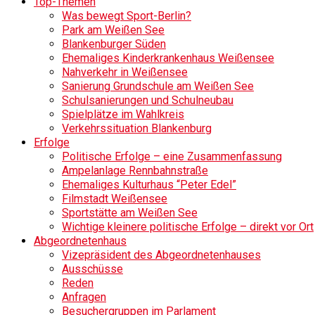
Top-Themen
Was bewegt Sport-Berlin?
Park am Weißen See
Blankenburger Süden
Ehemaliges Kinderkrankenhaus Weißensee
Nahverkehr in Weißensee
Sanierung Grundschule am Weißen See
Schulsanierungen und Schulneubau
Spielplätze im Wahlkreis
Verkehrssituation Blankenburg
Erfolge
Politische Erfolge – eine Zusammenfassung
Ampelanlage Rennbahnstraße
Ehemaliges Kulturhaus “Peter Edel”
Filmstadt Weißensee
Sportstätte am Weißen See
Wichtige kleinere politische Erfolge – direkt vor Ort
Abgeordnetenhaus
Vizepräsident des Abgeordnetenhauses
Ausschüsse
Reden
Anfragen
Besuchergruppen im Parlament