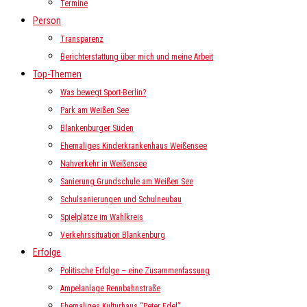
Termine
Person
Transparenz
Berichterstattung über mich und meine Arbeit
Top-Themen
Was bewegt Sport-Berlin?
Park am Weißen See
Blankenburger Süden
Ehemaliges Kinderkrankenhaus Weißensee
Nahverkehr in Weißensee
Sanierung Grundschule am Weißen See
Schulsanierungen und Schulneubau
Spielplätze im Wahlkreis
Verkehrssituation Blankenburg
Erfolge
Politische Erfolge – eine Zusammenfassung
Ampelanlage Rennbahnstraße
Ehemaliges Kulturhaus “Peter Edel”