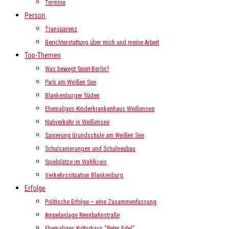
Termine
Person
Transparenz
Berichterstattung über mich und meine Arbeit
Top-Themen
Was bewegt Sport-Berlin?
Park am Weißen See
Blankenburger Süden
Ehemaliges Kinderkrankenhaus Weißensee
Nahverkehr in Weißensee
Sanierung Grundschule am Weißen See
Schulsanierungen und Schulneubau
Spielplätze im Wahlkreis
Verkehrssituation Blankenburg
Erfolge
Politische Erfolge – eine Zusammenfassung
Ampelanlage Rennbahnstraße
Ehemaliges Kulturhaus “Peter Edel”