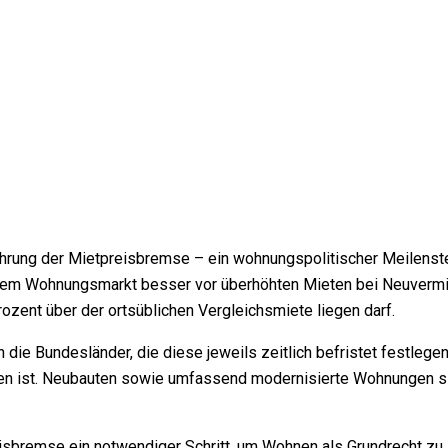
ng der Mietpreisbremse – ein wohnungspolitischer Meilenstein m
em Wohnungsmarkt besser vor überhöhten Mieten bei Neuvermiet
zent über der ortsüblichen Vergleichsmiete liegen darf.
die Bundesländer, die diese jeweils zeitlich befristet festlege
ten ist. Neubauten sowie umfassend modernisierte Wohnungen s
isbremse ein notwendiger Schritt, um Wohnen als Grundrecht zu