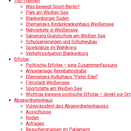
Top-Themen
Was bewegt Sport-Berlin?
Park am Weißen See
Blankenburger Süden
Ehemaliges Kinderkrankenhaus Weißensee
Nahverkehr in Weißensee
Sanierung Grundschule am Weißen See
Schulsanierungen und Schulneubau
Spielplätze im Wahlkreis
Verkehrssituation Blankenburg
Erfolge
Politische Erfolge – eine Zusammenfassung
Ampelanlage Rennbahnstraße
Ehemaliges Kulturhaus “Peter Edel”
Filmstadt Weißensee
Sportstätte am Weißen See
Wichtige kleinere politische Erfolge – direkt vor Ort
Abgeordnetenhaus
Vizepräsident des Abgeordnetenhauses
Ausschüsse
Reden
Anfragen
Besuchergruppen im Parlament