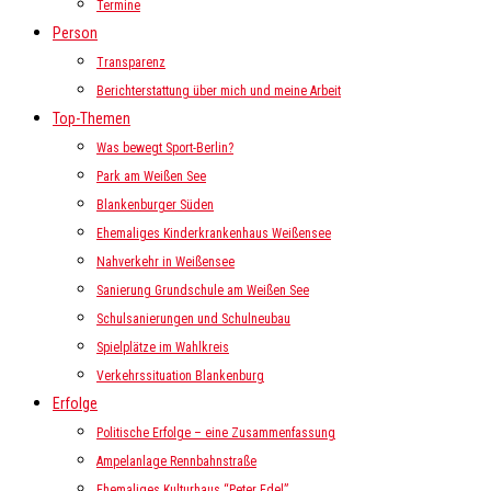
Termine
Person
Transparenz
Berichterstattung über mich und meine Arbeit
Top-Themen
Was bewegt Sport-Berlin?
Park am Weißen See
Blankenburger Süden
Ehemaliges Kinderkrankenhaus Weißensee
Nahverkehr in Weißensee
Sanierung Grundschule am Weißen See
Schulsanierungen und Schulneubau
Spielplätze im Wahlkreis
Verkehrssituation Blankenburg
Erfolge
Politische Erfolge – eine Zusammenfassung
Ampelanlage Rennbahnstraße
Ehemaliges Kulturhaus “Peter Edel”