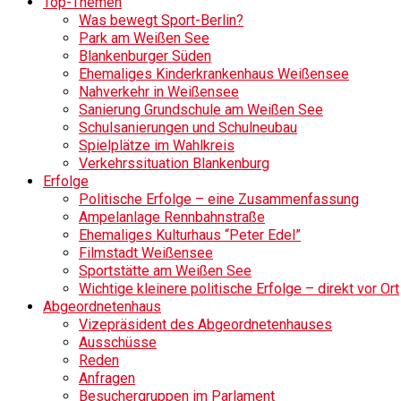
Top-Themen
Was bewegt Sport-Berlin?
Park am Weißen See
Blankenburger Süden
Ehemaliges Kinderkrankenhaus Weißensee
Nahverkehr in Weißensee
Sanierung Grundschule am Weißen See
Schulsanierungen und Schulneubau
Spielplätze im Wahlkreis
Verkehrssituation Blankenburg
Erfolge
Politische Erfolge – eine Zusammenfassung
Ampelanlage Rennbahnstraße
Ehemaliges Kulturhaus “Peter Edel”
Filmstadt Weißensee
Sportstätte am Weißen See
Wichtige kleinere politische Erfolge – direkt vor Ort
Abgeordnetenhaus
Vizepräsident des Abgeordnetenhauses
Ausschüsse
Reden
Anfragen
Besuchergruppen im Parlament