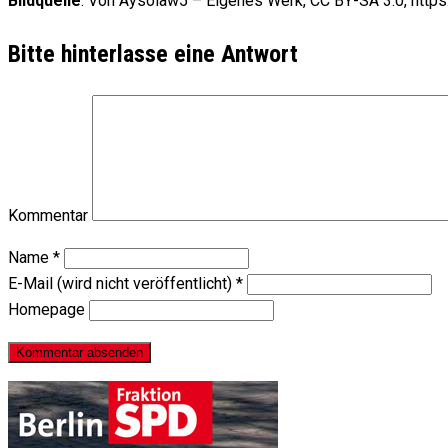
Bildquelle
: Von Aysolaw5 – Eigenes Werk, CC BY-SA 3.0, htt
Bitte hinterlasse eine Antwort
Kommentar
Name
*
E-Mail (wird nicht veröffentlicht)
*
Homepage