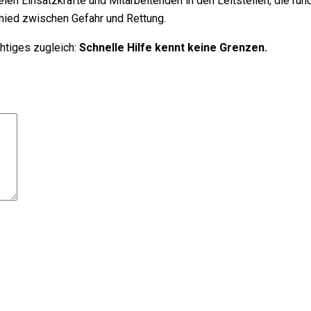
en Einsatzkräfte und Mitarbeitenden in den Leitstellen, die rund 
hied zwischen Gefahr und Rettung.
chtiges zugleich:
Schnelle Hilfe kennt keine Grenzen.