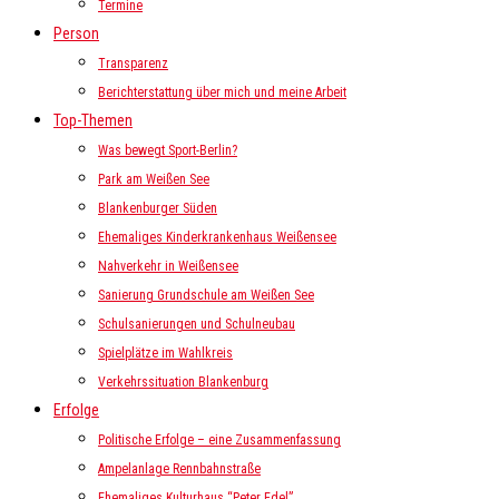
Termine
Person
Transparenz
Berichterstattung über mich und meine Arbeit
Top-Themen
Was bewegt Sport-Berlin?
Park am Weißen See
Blankenburger Süden
Ehemaliges Kinderkrankenhaus Weißensee
Nahverkehr in Weißensee
Sanierung Grundschule am Weißen See
Schulsanierungen und Schulneubau
Spielplätze im Wahlkreis
Verkehrssituation Blankenburg
Erfolge
Politische Erfolge – eine Zusammenfassung
Ampelanlage Rennbahnstraße
Ehemaliges Kulturhaus “Peter Edel”