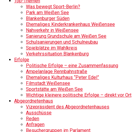
Top-Themen
Was bewegt Sport-Berlin?
Park am Weißen See
Blankenburger Süden
Ehemaliges Kinderkrankenhaus Weißensee
Nahverkehr in Weißensee
Sanierung Grundschule am Weißen See
Schulsanierungen und Schulneubau
Spielplätze im Wahlkreis
Verkehrssituation Blankenburg
Erfolge
Politische Erfolge – eine Zusammenfassung
Ampelanlage Rennbahnstraße
Ehemaliges Kulturhaus “Peter Edel”
Filmstadt Weißensee
Sportstätte am Weißen See
Wichtige kleinere politische Erfolge – direkt vor Ort
Abgeordnetenhaus
Vizepräsident des Abgeordnetenhauses
Ausschüsse
Reden
Anfragen
Besuchergruppen im Parlament