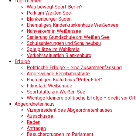
Top-Themen
Was bewegt Sport-Berlin?
Park am Weißen See
Blankenburger Süden
Ehemaliges Kinderkrankenhaus Weißensee
Nahverkehr in Weißensee
Sanierung Grundschule am Weißen See
Schulsanierungen und Schulneubau
Spielplätze im Wahlkreis
Verkehrssituation Blankenburg
Erfolge
Politische Erfolge – eine Zusammenfassung
Ampelanlage Rennbahnstraße
Ehemaliges Kulturhaus “Peter Edel”
Filmstadt Weißensee
Sportstätte am Weißen See
Wichtige kleinere politische Erfolge – direkt vor Ort
Abgeordnetenhaus
Vizepräsident des Abgeordnetenhauses
Ausschüsse
Reden
Anfragen
Besuchergruppen im Parlament