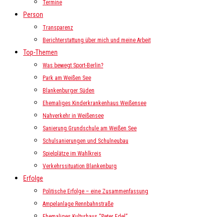
Termine
Person
Transparenz
Berichterstattung über mich und meine Arbeit
Top-Themen
Was bewegt Sport-Berlin?
Park am Weißen See
Blankenburger Süden
Ehemaliges Kinderkrankenhaus Weißensee
Nahverkehr in Weißensee
Sanierung Grundschule am Weißen See
Schulsanierungen und Schulneubau
Spielplätze im Wahlkreis
Verkehrssituation Blankenburg
Erfolge
Politische Erfolge – eine Zusammenfassung
Ampelanlage Rennbahnstraße
Ehemaliges Kulturhaus “Peter Edel”