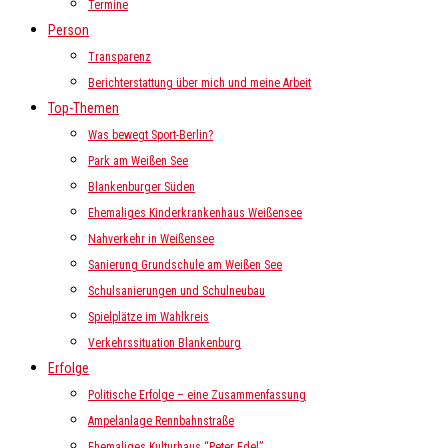
Termine
Person
Transparenz
Berichterstattung über mich und meine Arbeit
Top-Themen
Was bewegt Sport-Berlin?
Park am Weißen See
Blankenburger Süden
Ehemaliges Kinderkrankenhaus Weißensee
Nahverkehr in Weißensee
Sanierung Grundschule am Weißen See
Schulsanierungen und Schulneubau
Spielplätze im Wahlkreis
Verkehrssituation Blankenburg
Erfolge
Politische Erfolge – eine Zusammenfassung
Ampelanlage Rennbahnstraße
Ehemaliges Kulturhaus “Peter Edel”