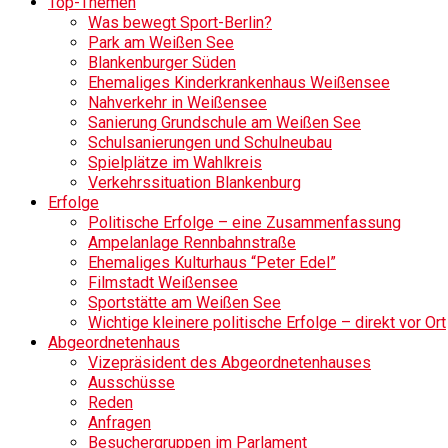
Top-Themen
Was bewegt Sport-Berlin?
Park am Weißen See
Blankenburger Süden
Ehemaliges Kinderkrankenhaus Weißensee
Nahverkehr in Weißensee
Sanierung Grundschule am Weißen See
Schulsanierungen und Schulneubau
Spielplätze im Wahlkreis
Verkehrssituation Blankenburg
Erfolge
Politische Erfolge – eine Zusammenfassung
Ampelanlage Rennbahnstraße
Ehemaliges Kulturhaus “Peter Edel”
Filmstadt Weißensee
Sportstätte am Weißen See
Wichtige kleinere politische Erfolge – direkt vor Ort
Abgeordnetenhaus
Vizepräsident des Abgeordnetenhauses
Ausschüsse
Reden
Anfragen
Besuchergruppen im Parlament