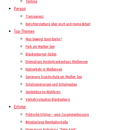
Termine
Person
Transparenz
Berichterstattung über mich und meine Arbeit
Top-Themen
Was bewegt Sport-Berlin?
Park am Weißen See
Blankenburger Süden
Ehemaliges Kinderkrankenhaus Weißensee
Nahverkehr in Weißensee
Sanierung Grundschule am Weißen See
Schulsanierungen und Schulneubau
Spielplätze im Wahlkreis
Verkehrssituation Blankenburg
Erfolge
Politische Erfolge – eine Zusammenfassung
Ampelanlage Rennbahnstraße
Ehemaliges Kulturhaus “Peter Edel”