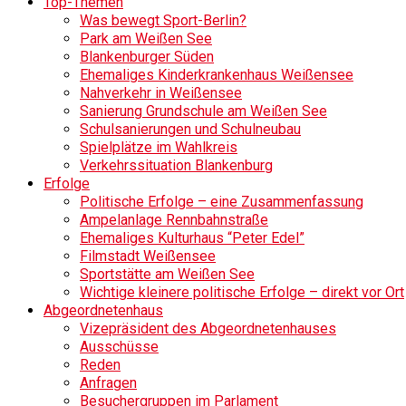
Top-Themen
Was bewegt Sport-Berlin?
Park am Weißen See
Blankenburger Süden
Ehemaliges Kinderkrankenhaus Weißensee
Nahverkehr in Weißensee
Sanierung Grundschule am Weißen See
Schulsanierungen und Schulneubau
Spielplätze im Wahlkreis
Verkehrssituation Blankenburg
Erfolge
Politische Erfolge – eine Zusammenfassung
Ampelanlage Rennbahnstraße
Ehemaliges Kulturhaus “Peter Edel”
Filmstadt Weißensee
Sportstätte am Weißen See
Wichtige kleinere politische Erfolge – direkt vor Ort
Abgeordnetenhaus
Vizepräsident des Abgeordnetenhauses
Ausschüsse
Reden
Anfragen
Besuchergruppen im Parlament