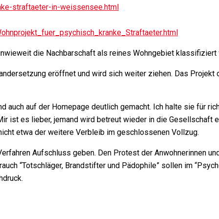
-straftaeter-in-weissensee.html
ohnprojekt_fuer_psychisch_kranke_Straftaeter.html
, inwieweit die Nachbarschaft als reines Wohngebiet klassifiziert
nandersetzung eröffnet und wird sich weiter ziehen. Das Projekt
 auch auf der Homepage deutlich gemacht. Ich halte sie für ric
ir ist es lieber, jemand wird betreut wieder in die Gesellschaft
 nicht etwa der weitere Verbleib im geschlossenen Vollzug.
 Verfahren Aufschluss geben. Den Protest der Anwohnerinnen und 
auch “Totschläger, Brandstifter und Pädophile” sollen im “Psyc
hdruck.