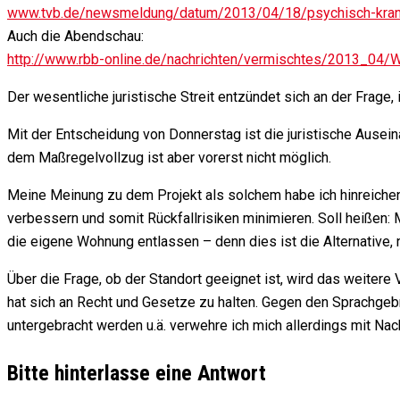
www.tvb.de/newsmeldung/datum/2013/04/18/psychisch-kranke
Auch die Abendschau:
http://www.rbb-online.de/nachrichten/vermischtes/2013_04/W
Der wesentliche juristische Streit entzündet sich an der Frage
Mit der Entscheidung von Donnerstag ist die juristische Ausei
dem Maßregelvollzug ist aber vorerst nicht möglich.
Meine Meinung zu dem Projekt als solchem habe ich hinreichend
verbessern und somit Rückfallrisiken minimieren. Soll heißen: M
die eigene Wohnung entlassen – denn dies ist die Alternative,
Über die Frage, ob der Standort geeignet ist, wird das weitere
hat sich an Recht und Gesetze zu halten. Gegen den Sprachgebr
untergebracht werden u.ä. verwehre ich mich allerdings mit Nac
Bitte hinterlasse eine Antwort