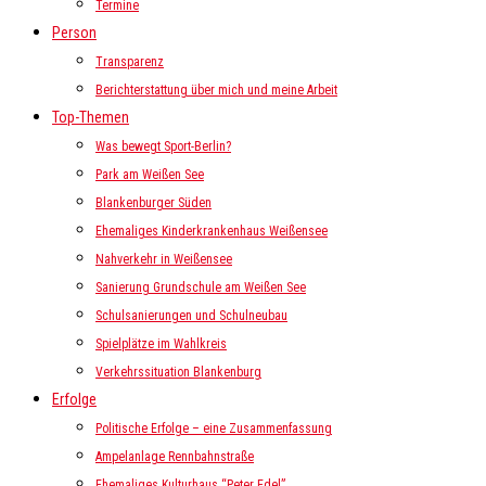
Termine
Person
Transparenz
Berichterstattung über mich und meine Arbeit
Top-Themen
Was bewegt Sport-Berlin?
Park am Weißen See
Blankenburger Süden
Ehemaliges Kinderkrankenhaus Weißensee
Nahverkehr in Weißensee
Sanierung Grundschule am Weißen See
Schulsanierungen und Schulneubau
Spielplätze im Wahlkreis
Verkehrssituation Blankenburg
Erfolge
Politische Erfolge – eine Zusammenfassung
Ampelanlage Rennbahnstraße
Ehemaliges Kulturhaus “Peter Edel”