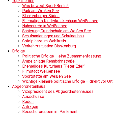
Top-Themen
Was bewegt Sport-Berlin?
Park am Weißen See
Blankenburger Süden
Ehemaliges Kinderkrankenhaus Weißensee
Nahverkehr in Weißensee
Sanierung Grundschule am Weißen See
Schulsanierungen und Schulneubau
Spielplätze im Wahlkreis
Verkehrssituation Blankenburg
Erfolge
Politische Erfolge – eine Zusammenfassung
Ampelanlage Rennbahnstraße
Ehemaliges Kulturhaus “Peter Edel”
Filmstadt Weißensee
Sportstätte am Weißen See
Wichtige kleinere politische Erfolge – direkt vor Ort
Abgeordnetenhaus
Vizepräsident des Abgeordnetenhauses
Ausschüsse
Reden
Anfragen
Besuchergruppen im Parlament