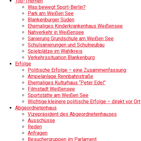
Top-Themen
Was bewegt Sport-Berlin?
Park am Weißen See
Blankenburger Süden
Ehemaliges Kinderkrankenhaus Weißensee
Nahverkehr in Weißensee
Sanierung Grundschule am Weißen See
Schulsanierungen und Schulneubau
Spielplätze im Wahlkreis
Verkehrssituation Blankenburg
Erfolge
Politische Erfolge – eine Zusammenfassung
Ampelanlage Rennbahnstraße
Ehemaliges Kulturhaus “Peter Edel”
Filmstadt Weißensee
Sportstätte am Weißen See
Wichtige kleinere politische Erfolge – direkt vor Ort
Abgeordnetenhaus
Vizepräsident des Abgeordnetenhauses
Ausschüsse
Reden
Anfragen
Besuchergruppen im Parlament