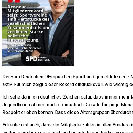
Der vom Deutschen Olympischen Sportbund gemeldete neue Mit
aktiv. Für mich zeigt dieser Rekord eindrucksvoll, wie wichtig 
Ich sehe darin ein deutliches Zeichen dafür, dass immer meh
Jugendlichen stimmt mich optimistisch. Gerade für junge Mens
Respekt erleben können. Dass diese Altersgruppen überdurchsc
Erfreulich ist auch, dass die Mitgliederzahlen in allen Bundes
weiter zu verbessern – auch und gerade hier in Berlin, wo wir e