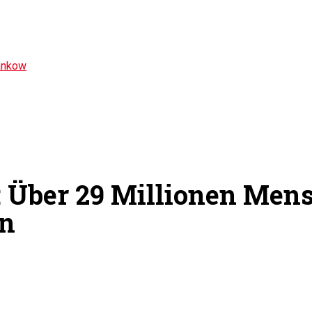
ankow
: Über 29 Millionen Men
en