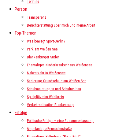
Termine
Person
Transparenz
Berichterstattung über mich und meine Arbeit
Top-Themen
Was bewegt Sport-Berlin?
Park am Weißen See
Blankenburger Süden
Ehemaliges Kinderkrankenhaus Weißensee
Nahverkehr in Weißensee
Sanierung Grundschule am Weißen See
Schulsanierungen und Schulneubau
Spielplätze im Wahlkreis
Verkehrssituation Blankenburg
Erfolge
Politische Erfolge – eine Zusammenfassung
Ampelanlage Rennbahnstraße
Ehemaliges Kulturhaus “Peter Edel”