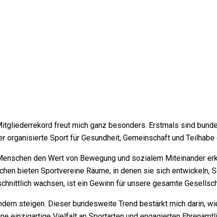
gliederrekord freut mich ganz besonders. Erstmals sind bunde
der organisierte Sport für Gesundheit, Gemeinschaft und Teilhabe
r Menschen den Wert von Bewegung und sozialem Miteinander er
chen bieten Sportvereine Räume, in denen sie sich entwickeln,
hnittlich wachsen, ist ein Gewinn für unsere gesamte Gesellsch
ländern steigen. Dieser bundesweite Trend bestärkt mich darin, w
ine einzigartige Vielfalt an Sportarten und engagierten Ehrenamtl