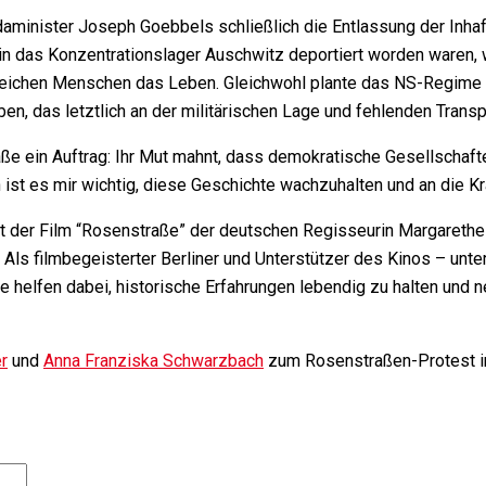
daminister
Joseph Goebbels
schließlich die Entlassung der Inhaf
n das Konzentrationslager Auschwitz deportiert worden waren, w
hlreichen Menschen das Leben. Gleichwohl plante das NS-Regime 
n, das letztlich an der militärischen Lage und fehlenden Transp
raße ein Auftrag: Ihr Mut mahnt, dass demokratische Gesellscha
n
ist es mir wichtig, diese Geschichte wachzuhalten und an die Kr
 der Film “
Rosenstraße” der deutschen Regisseurin Margarethe
. Als filmbegeisterter Berliner und Unterstützer des Kinos – un
ie helfen dabei, historische Erfahrungen lebendig zu halten und 
r
und
Anna Franziska Schwarzbach
zum Rosenstraßen-Protest 