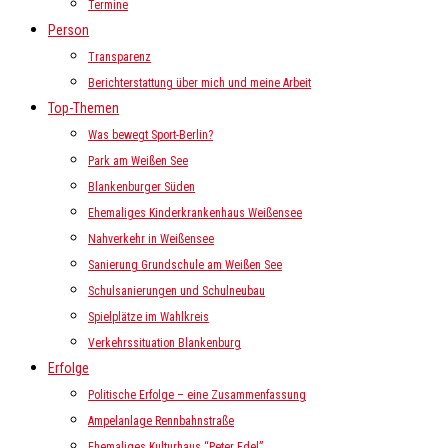
Termine
Person
Transparenz
Berichterstattung über mich und meine Arbeit
Top-Themen
Was bewegt Sport-Berlin?
Park am Weißen See
Blankenburger Süden
Ehemaliges Kinderkrankenhaus Weißensee
Nahverkehr in Weißensee
Sanierung Grundschule am Weißen See
Schulsanierungen und Schulneubau
Spielplätze im Wahlkreis
Verkehrssituation Blankenburg
Erfolge
Politische Erfolge – eine Zusammenfassung
Ampelanlage Rennbahnstraße
Ehemaliges Kulturhaus “Peter Edel”