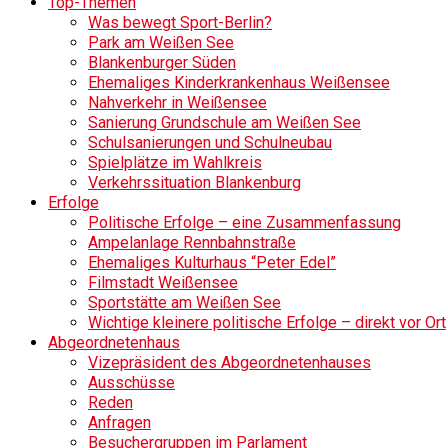
Top-Themen
Was bewegt Sport-Berlin?
Park am Weißen See
Blankenburger Süden
Ehemaliges Kinderkrankenhaus Weißensee
Nahverkehr in Weißensee
Sanierung Grundschule am Weißen See
Schulsanierungen und Schulneubau
Spielplätze im Wahlkreis
Verkehrssituation Blankenburg
Erfolge
Politische Erfolge – eine Zusammenfassung
Ampelanlage Rennbahnstraße
Ehemaliges Kulturhaus “Peter Edel”
Filmstadt Weißensee
Sportstätte am Weißen See
Wichtige kleinere politische Erfolge – direkt vor Ort
Abgeordnetenhaus
Vizepräsident des Abgeordnetenhauses
Ausschüsse
Reden
Anfragen
Besuchergruppen im Parlament