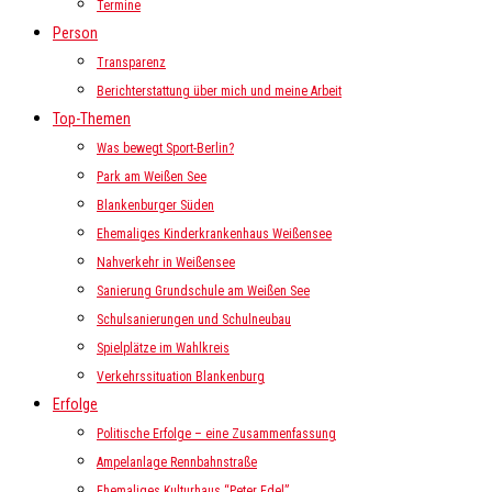
Termine
Person
Transparenz
Berichterstattung über mich und meine Arbeit
Top-Themen
Was bewegt Sport-Berlin?
Park am Weißen See
Blankenburger Süden
Ehemaliges Kinderkrankenhaus Weißensee
Nahverkehr in Weißensee
Sanierung Grundschule am Weißen See
Schulsanierungen und Schulneubau
Spielplätze im Wahlkreis
Verkehrssituation Blankenburg
Erfolge
Politische Erfolge – eine Zusammenfassung
Ampelanlage Rennbahnstraße
Ehemaliges Kulturhaus “Peter Edel”