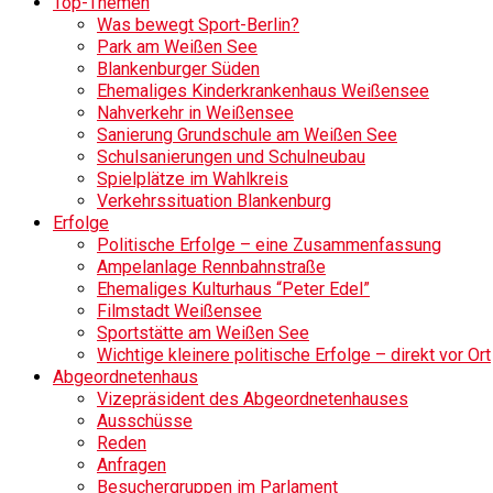
Top-Themen
Was bewegt Sport-Berlin?
Park am Weißen See
Blankenburger Süden
Ehemaliges Kinderkrankenhaus Weißensee
Nahverkehr in Weißensee
Sanierung Grundschule am Weißen See
Schulsanierungen und Schulneubau
Spielplätze im Wahlkreis
Verkehrssituation Blankenburg
Erfolge
Politische Erfolge – eine Zusammenfassung
Ampelanlage Rennbahnstraße
Ehemaliges Kulturhaus “Peter Edel”
Filmstadt Weißensee
Sportstätte am Weißen See
Wichtige kleinere politische Erfolge – direkt vor Ort
Abgeordnetenhaus
Vizepräsident des Abgeordnetenhauses
Ausschüsse
Reden
Anfragen
Besuchergruppen im Parlament