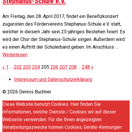
Stephanus-Schule e.V.
Am Freitag, den 28. April 2017, findet ein Benefizkonzert
zugunsten des Fördervereins Stephanus-Schule e.V. statt,
welcher in diesem Jahr sein 25-jähriges Bestehen feiert. Es
wird der Chor der Stephanus-Schule singen. Außerdem wird
es einen Auftritt der Schülerband geben. Im Anschluss …
Weiterlesen
«
1
…
202
203
204
205
206
207
208
…
248
»
Impressum und Datenschutzerklärung
© 2026 Dennis Buchner
Diese Website benutzt Cookies. Hier finden Sie
Informationen, welche Dienste / Cookies wir auf dieser
Webseite verwenden. Für die Ihnen angezeigten
Verarbeitungszwecke können Cookies, Geräte-Kennungen