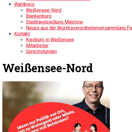
Wahlkreis
Weißensee-Nord
Blankenburg
Stadtrandsiedlung Malchow
Neues aus der Bezirksverordnetenversammlung P
Kontakt
Kiezbüro in Weißensee
Mitarbeiter
Sprechstunden
Weißensee-Nord