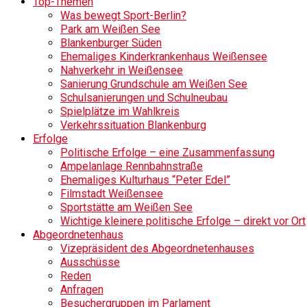
Top-Themen
Was bewegt Sport-Berlin?
Park am Weißen See
Blankenburger Süden
Ehemaliges Kinderkrankenhaus Weißensee
Nahverkehr in Weißensee
Sanierung Grundschule am Weißen See
Schulsanierungen und Schulneubau
Spielplätze im Wahlkreis
Verkehrssituation Blankenburg
Erfolge
Politische Erfolge – eine Zusammenfassung
Ampelanlage Rennbahnstraße
Ehemaliges Kulturhaus “Peter Edel”
Filmstadt Weißensee
Sportstätte am Weißen See
Wichtige kleinere politische Erfolge – direkt vor Ort
Abgeordnetenhaus
Vizepräsident des Abgeordnetenhauses
Ausschüsse
Reden
Anfragen
Besuchergruppen im Parlament