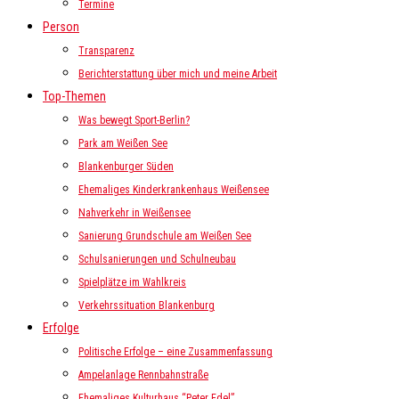
Termine
Person
Transparenz
Berichterstattung über mich und meine Arbeit
Top-Themen
Was bewegt Sport-Berlin?
Park am Weißen See
Blankenburger Süden
Ehemaliges Kinderkrankenhaus Weißensee
Nahverkehr in Weißensee
Sanierung Grundschule am Weißen See
Schulsanierungen und Schulneubau
Spielplätze im Wahlkreis
Verkehrssituation Blankenburg
Erfolge
Politische Erfolge – eine Zusammenfassung
Ampelanlage Rennbahnstraße
Ehemaliges Kulturhaus “Peter Edel”