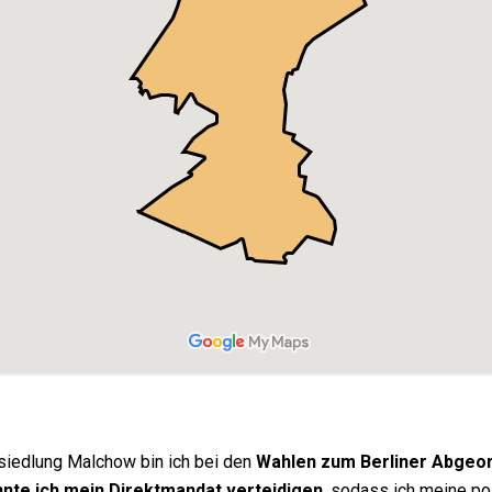
siedlung Malchow bin ich bei den
Wahlen zum Berliner Abgeo
nte ich mein Direktmandat verteidigen
, sodass ich meine pol