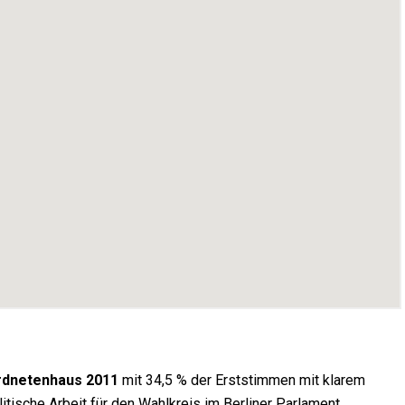
rdnetenhaus 2011
mit 34,5 % der Erststimmen mit klarem
itische Arbeit für den Wahlkreis im Berliner Parlament