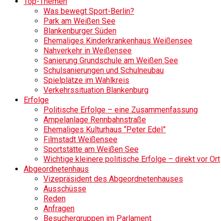
Top-Themen
Was bewegt Sport-Berlin?
Park am Weißen See
Blankenburger Süden
Ehemaliges Kinderkrankenhaus Weißensee
Nahverkehr in Weißensee
Sanierung Grundschule am Weißen See
Schulsanierungen und Schulneubau
Spielplätze im Wahlkreis
Verkehrssituation Blankenburg
Erfolge
Politische Erfolge – eine Zusammenfassung
Ampelanlage Rennbahnstraße
Ehemaliges Kulturhaus “Peter Edel”
Filmstadt Weißensee
Sportstätte am Weißen See
Wichtige kleinere politische Erfolge – direkt vor Ort
Abgeordnetenhaus
Vizepräsident des Abgeordnetenhauses
Ausschüsse
Reden
Anfragen
Besuchergruppen im Parlament