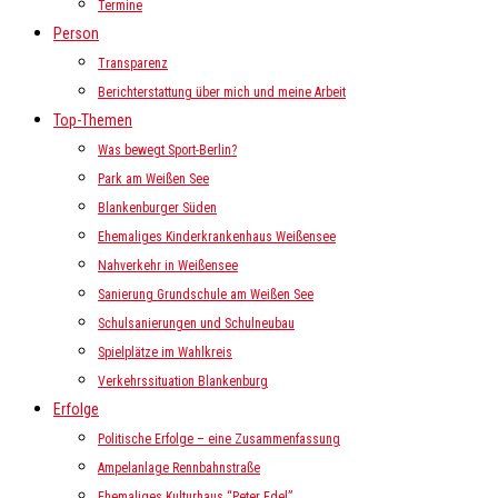
Termine
Person
Transparenz
Berichterstattung über mich und meine Arbeit
Top-Themen
Was bewegt Sport-Berlin?
Park am Weißen See
Blankenburger Süden
Ehemaliges Kinderkrankenhaus Weißensee
Nahverkehr in Weißensee
Sanierung Grundschule am Weißen See
Schulsanierungen und Schulneubau
Spielplätze im Wahlkreis
Verkehrssituation Blankenburg
Erfolge
Politische Erfolge – eine Zusammenfassung
Ampelanlage Rennbahnstraße
Ehemaliges Kulturhaus “Peter Edel”