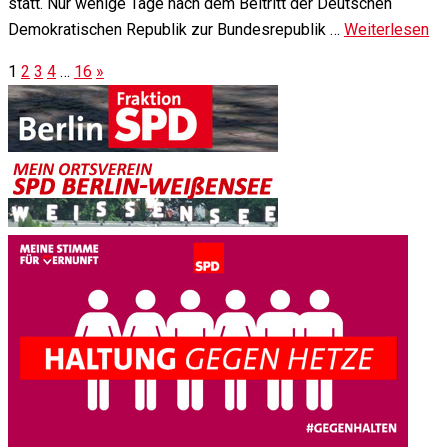
statt. Nur wenige Tage nach dem Beitritt der Deutschen
Demokratischen Republik zur Bundesrepublik …
Weiterlesen
1
2
3
4
…
16
»