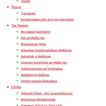
Termine
Person
Transparenz
Berichterstattung über mich und meine Arbeit
Top-Themen
Was bewegt Sport-Berlin?
Park am Weißen See
Blankenburger Süden
Ehemaliges Kinderkrankenhaus Weißensee
Nahverkehr in Weißensee
Sanierung Grundschule am Weißen See
Schulsanierungen und Schulneubau
Spielplätze im Wahlkreis
Verkehrssituation Blankenburg
Erfolge
Politische Erfolge – eine Zusammenfassung
Ampelanlage Rennbahnstraße
Ehemaliges Kulturhaus “Peter Edel”