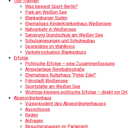
Top-Themen
Was bewegt Sport-Berlin?
Park am Weißen See
Blankenburger Süden
Ehemaliges Kinderkrankenhaus Weißensee
Nahverkehr in Weißensee
Sanierung Grundschule am Weißen See
Schulsanierungen und Schulneubau
Spielplätze im Wahlkreis
Verkehrssituation Blankenburg
Erfolge
Politische Erfolge – eine Zusammenfassung
Ampelanlage Rennbahnstraße
Ehemaliges Kulturhaus “Peter Edel”
Filmstadt Weißensee
Sportstätte am Weißen See
Wichtige kleinere politische Erfolge – direkt vor Ort
Abgeordnetenhaus
Vizepräsident des Abgeordnetenhauses
Ausschüsse
Reden
Anfragen
Besuchergruppen im Parlament