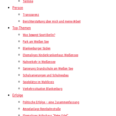
Termine
Person
Transparenz
Berichterstattung über mich und meine Arbeit
Top-Themen
Was bewegt Sport-Berlin?
Park am Weißen See
Blankenburger Süden
Ehemaliges Kinderkrankenhaus Weißensee
Nahverkehr in Weißensee
Sanierung Grundschule am Weißen See
Schulsanierungen und Schulneubau
Spielplätze im Wahlkreis
Verkehrssituation Blankenburg
Erfolge
Politische Erfolge – eine Zusammenfassung
Ampelanlage Rennbahnstraße
Ehemaliges Kulturhaus “Peter Edel”