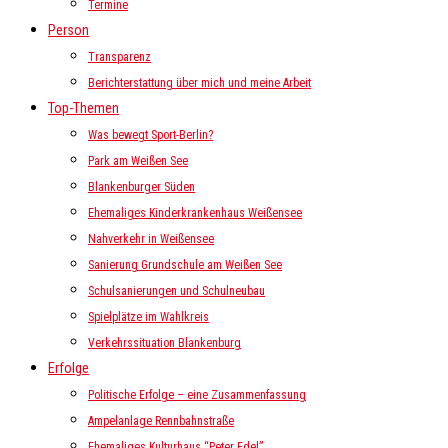
Termine
Person
Transparenz
Berichterstattung über mich und meine Arbeit
Top-Themen
Was bewegt Sport-Berlin?
Park am Weißen See
Blankenburger Süden
Ehemaliges Kinderkrankenhaus Weißensee
Nahverkehr in Weißensee
Sanierung Grundschule am Weißen See
Schulsanierungen und Schulneubau
Spielplätze im Wahlkreis
Verkehrssituation Blankenburg
Erfolge
Politische Erfolge – eine Zusammenfassung
Ampelanlage Rennbahnstraße
Ehemaliges Kulturhaus “Peter Edel”