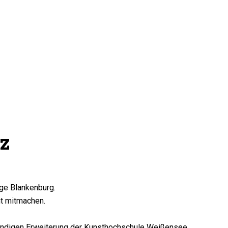
tz
age Blankenburg.
ht mitmachen.
twendigen Erweiterung der Kunsthochschule Weißensee