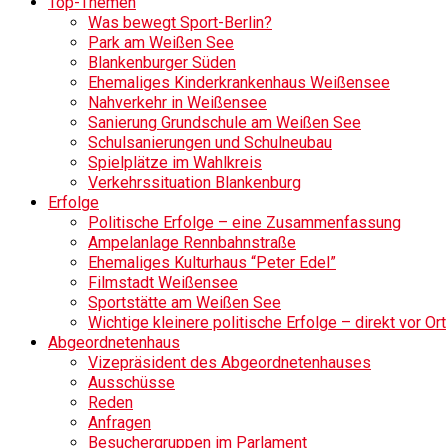
Top-Themen
Was bewegt Sport-Berlin?
Park am Weißen See
Blankenburger Süden
Ehemaliges Kinderkrankenhaus Weißensee
Nahverkehr in Weißensee
Sanierung Grundschule am Weißen See
Schulsanierungen und Schulneubau
Spielplätze im Wahlkreis
Verkehrssituation Blankenburg
Erfolge
Politische Erfolge – eine Zusammenfassung
Ampelanlage Rennbahnstraße
Ehemaliges Kulturhaus “Peter Edel”
Filmstadt Weißensee
Sportstätte am Weißen See
Wichtige kleinere politische Erfolge – direkt vor Ort
Abgeordnetenhaus
Vizepräsident des Abgeordnetenhauses
Ausschüsse
Reden
Anfragen
Besuchergruppen im Parlament