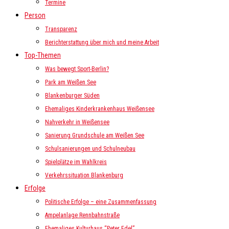
Termine
Person
Transparenz
Berichterstattung über mich und meine Arbeit
Top-Themen
Was bewegt Sport-Berlin?
Park am Weißen See
Blankenburger Süden
Ehemaliges Kinderkrankenhaus Weißensee
Nahverkehr in Weißensee
Sanierung Grundschule am Weißen See
Schulsanierungen und Schulneubau
Spielplätze im Wahlkreis
Verkehrssituation Blankenburg
Erfolge
Politische Erfolge – eine Zusammenfassung
Ampelanlage Rennbahnstraße
Ehemaliges Kulturhaus “Peter Edel”