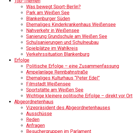
Top-Themen
Was bewegt Sport-Berlin?
Park am Weißen See
Blankenburger Süden
Ehemaliges Kinderkrankenhaus Weißensee
Nahverkehr in Weißensee
Sanierung Grundschule am Weißen See
Schulsanierungen und Schulneubau
Spielplätze im Wahlkreis
Verkehrssituation Blankenburg
Erfolge
Politische Erfolge – eine Zusammenfassung
Ampelanlage Rennbahnstraße
Ehemaliges Kulturhaus “Peter Edel”
Filmstadt Weißensee
Sportstätte am Weißen See
Wichtige kleinere politische Erfolge – direkt vor Ort
Abgeordnetenhaus
Vizepräsident des Abgeordnetenhauses
Ausschüsse
Reden
Anfragen
Besuchergruppen im Parlament