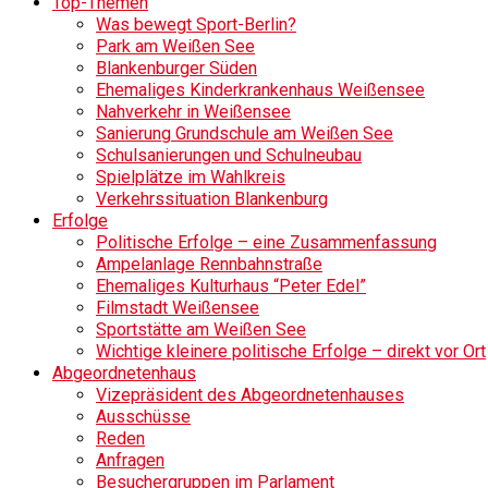
Top-Themen
Was bewegt Sport-Berlin?
Park am Weißen See
Blankenburger Süden
Ehemaliges Kinderkrankenhaus Weißensee
Nahverkehr in Weißensee
Sanierung Grundschule am Weißen See
Schulsanierungen und Schulneubau
Spielplätze im Wahlkreis
Verkehrssituation Blankenburg
Erfolge
Politische Erfolge – eine Zusammenfassung
Ampelanlage Rennbahnstraße
Ehemaliges Kulturhaus “Peter Edel”
Filmstadt Weißensee
Sportstätte am Weißen See
Wichtige kleinere politische Erfolge – direkt vor Ort
Abgeordnetenhaus
Vizepräsident des Abgeordnetenhauses
Ausschüsse
Reden
Anfragen
Besuchergruppen im Parlament