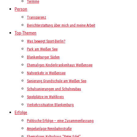
Termine
Person
Transparenz
Berichterstattung über mich und meine Arbeit
Top-Themen
Was bewegt Sport-Berlin?
Park am Weißen See
Blankenburger Süden
Ehemaliges Kinderkrankenhaus Weißensee
Nahverkehr in Weißensee
Sanierung Grundschule am Weißen See
Schulsanierungen und Schulneubau
Spielplätze im Wahlkreis
Verkehrssituation Blankenburg
Erfolge
Politische Erfolge – eine Zusammenfassung
Ampelanlage Rennbahnstraße
Ehemaliges Kulturhaus “Peter Edel”