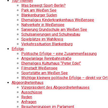
Top-Themen
Was bewegt Sport-Berlin?
Park am Weißen See
Blankenburger Süden
Ehemaliges Kinderkrankenhaus Weißensee
Nahverkehr in Weißensee
Sanierung Grundschule am Weißen See
Schulsanierungen und Schulneubau
Spielplätze im Wahlkreis
Verkehrssituation Blankenburg
Erfolge
Politische Erfolge – eine Zusammenfassung
Ampelanlage Rennbahnstraße
Ehemaliges Kulturhaus “Peter Edel”
Filmstadt Weißensee
Sportstätte am Weißen See
Wichtige kleinere politische Erfolge – direkt vor Ort
Abgeordnetenhaus
Vizepräsident des Abgeordnetenhauses
Ausschüsse
Reden
Anfragen
Besuchergruppen im Parlament