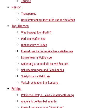
Termine
Person
Transparenz
Berichterstattung über mich und meine Arbeit
Top-Themen
Was bewegt Sport-Berlin?
Park am Weißen See
Blankenburger Süden
Ehemaliges Kinderkrankenhaus Weißensee
Nahverkehr in Weißensee
Sanierung Grundschule am Weißen See
Schulsanierungen und Schulneubau
Spielplätze im Wahlkreis
Verkehrssituation Blankenburg
Erfolge
Politische Erfolge – eine Zusammenfassung
Ampelanlage Rennbahnstraße
Ehemaliges Kulturhaus “Peter Edel”