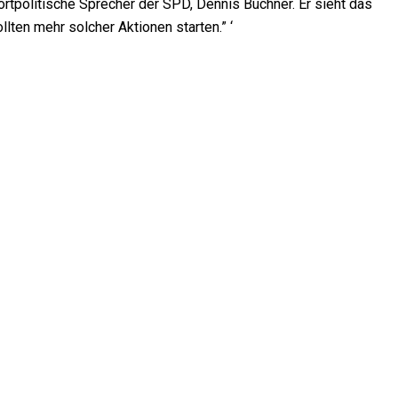
rtpolitische Sprecher der SPD, Dennis Buchner. Er sieht das
lten mehr solcher Aktionen starten.” ‘