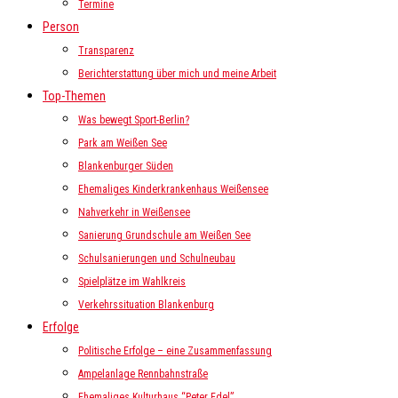
Termine
Person
Transparenz
Berichterstattung über mich und meine Arbeit
Top-Themen
Was bewegt Sport-Berlin?
Park am Weißen See
Blankenburger Süden
Ehemaliges Kinderkrankenhaus Weißensee
Nahverkehr in Weißensee
Sanierung Grundschule am Weißen See
Schulsanierungen und Schulneubau
Spielplätze im Wahlkreis
Verkehrssituation Blankenburg
Erfolge
Politische Erfolge – eine Zusammenfassung
Ampelanlage Rennbahnstraße
Ehemaliges Kulturhaus “Peter Edel”