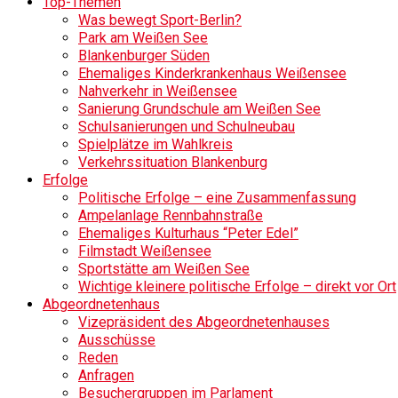
Top-Themen
Was bewegt Sport-Berlin?
Park am Weißen See
Blankenburger Süden
Ehemaliges Kinderkrankenhaus Weißensee
Nahverkehr in Weißensee
Sanierung Grundschule am Weißen See
Schulsanierungen und Schulneubau
Spielplätze im Wahlkreis
Verkehrssituation Blankenburg
Erfolge
Politische Erfolge – eine Zusammenfassung
Ampelanlage Rennbahnstraße
Ehemaliges Kulturhaus “Peter Edel”
Filmstadt Weißensee
Sportstätte am Weißen See
Wichtige kleinere politische Erfolge – direkt vor Ort
Abgeordnetenhaus
Vizepräsident des Abgeordnetenhauses
Ausschüsse
Reden
Anfragen
Besuchergruppen im Parlament