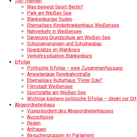
Top-Themen
Was bewegt Sport-Berlin?
Park am Weißen See
Blankenburger Süden
Ehemaliges Kinderkrankenhaus Weißensee
Nahverkehr in Weißensee
Sanierung Grundschule am Weißen See
Schulsanierungen und Schulneubau
Spielplätze im Wahlkreis
Verkehrssituation Blankenburg
Erfolge
Politische Erfolge – eine Zusammenfassung
Ampelanlage Rennbahnstraße
Ehemaliges Kulturhaus “Peter Edel”
Filmstadt Weißensee
Sportstätte am Weißen See
Wichtige kleinere politische Erfolge – direkt vor Ort
Abgeordnetenhaus
Vizepräsident des Abgeordnetenhauses
Ausschüsse
Reden
Anfragen
Besuchergruppen im Parlament