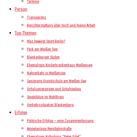
Termine
Person
Transparenz
Berichterstattung über mich und meine Arbeit
Top-Themen
Was bewegt Sport-Berlin?
Park am Weißen See
Blankenburger Süden
Ehemaliges Kinderkrankenhaus Weißensee
Nahverkehr in Weißensee
Sanierung Grundschule am Weißen See
Schulsanierungen und Schulneubau
Spielplätze im Wahlkreis
Verkehrssituation Blankenburg
Erfolge
Politische Erfolge – eine Zusammenfassung
Ampelanlage Rennbahnstraße
Ehemaliges Kulturhaus “Peter Edel”