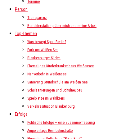
Termine
Person
Transparenz
Berichterstattung über mich und meine Arbeit
Top-Themen
Was bewegt Sport-Berlin?
Park am Weißen See
Blankenburger Süden
Ehemaliges Kinderkrankenhaus Weißensee
Nahverkehr in Weißensee
Sanierung Grundschule am Weißen See
Schulsanierungen und Schulneubau
Spielplätze im Wahlkreis
Verkehrssituation Blankenburg
Erfolge
Politische Erfolge – eine Zusammenfassung
Ampelanlage Rennbahnstraße
Ehemaliges Kulturhaus “Peter Edel”