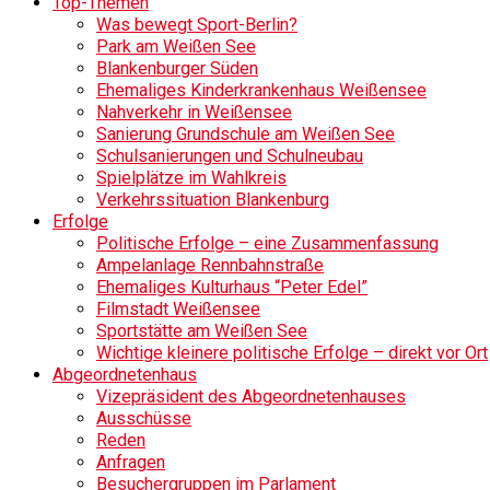
Top-Themen
Was bewegt Sport-Berlin?
Park am Weißen See
Blankenburger Süden
Ehemaliges Kinderkrankenhaus Weißensee
Nahverkehr in Weißensee
Sanierung Grundschule am Weißen See
Schulsanierungen und Schulneubau
Spielplätze im Wahlkreis
Verkehrssituation Blankenburg
Erfolge
Politische Erfolge – eine Zusammenfassung
Ampelanlage Rennbahnstraße
Ehemaliges Kulturhaus “Peter Edel”
Filmstadt Weißensee
Sportstätte am Weißen See
Wichtige kleinere politische Erfolge – direkt vor Ort
Abgeordnetenhaus
Vizepräsident des Abgeordnetenhauses
Ausschüsse
Reden
Anfragen
Besuchergruppen im Parlament