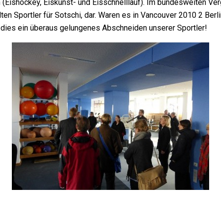
 (Eishockey, Eiskunst- und Eisschnelllauf). Im bundesweiten Vergl
portler für Sotschi, dar. Waren es in Vancouver 2010 2 Berliner
st dies ein überaus gelungenes Abschneiden unserer Sportler!