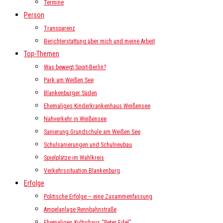
Termine
Person
Transparenz
Berichterstattung über mich und meine Arbeit
Top-Themen
Was bewegt Sport-Berlin?
Park am Weißen See
Blankenburger Süden
Ehemaliges Kinderkrankenhaus Weißensee
Nahverkehr in Weißensee
Sanierung Grundschule am Weißen See
Schulsanierungen und Schulneubau
Spielplätze im Wahlkreis
Verkehrssituation Blankenburg
Erfolge
Politische Erfolge – eine Zusammenfassung
Ampelanlage Rennbahnstraße
Ehemaliges Kulturhaus “Peter Edel”