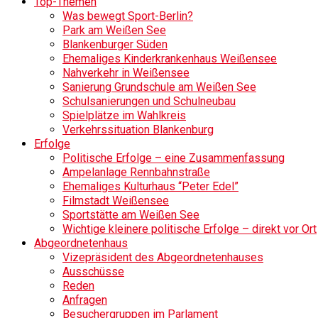
Top-Themen
Was bewegt Sport-Berlin?
Park am Weißen See
Blankenburger Süden
Ehemaliges Kinderkrankenhaus Weißensee
Nahverkehr in Weißensee
Sanierung Grundschule am Weißen See
Schulsanierungen und Schulneubau
Spielplätze im Wahlkreis
Verkehrssituation Blankenburg
Erfolge
Politische Erfolge – eine Zusammenfassung
Ampelanlage Rennbahnstraße
Ehemaliges Kulturhaus “Peter Edel”
Filmstadt Weißensee
Sportstätte am Weißen See
Wichtige kleinere politische Erfolge – direkt vor Ort
Abgeordnetenhaus
Vizepräsident des Abgeordnetenhauses
Ausschüsse
Reden
Anfragen
Besuchergruppen im Parlament