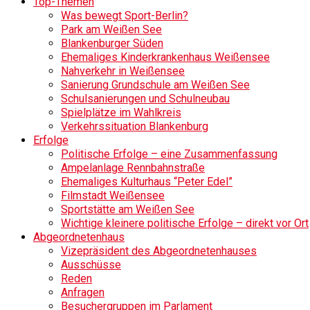
Top-Themen
Was bewegt Sport-Berlin?
Park am Weißen See
Blankenburger Süden
Ehemaliges Kinderkrankenhaus Weißensee
Nahverkehr in Weißensee
Sanierung Grundschule am Weißen See
Schulsanierungen und Schulneubau
Spielplätze im Wahlkreis
Verkehrssituation Blankenburg
Erfolge
Politische Erfolge – eine Zusammenfassung
Ampelanlage Rennbahnstraße
Ehemaliges Kulturhaus “Peter Edel”
Filmstadt Weißensee
Sportstätte am Weißen See
Wichtige kleinere politische Erfolge – direkt vor Ort
Abgeordnetenhaus
Vizepräsident des Abgeordnetenhauses
Ausschüsse
Reden
Anfragen
Besuchergruppen im Parlament