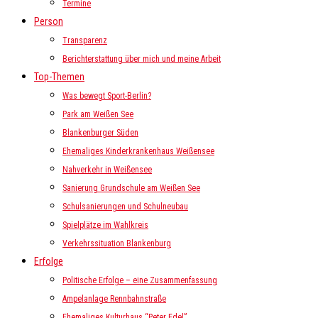
Termine
Person
Transparenz
Berichterstattung über mich und meine Arbeit
Top-Themen
Was bewegt Sport-Berlin?
Park am Weißen See
Blankenburger Süden
Ehemaliges Kinderkrankenhaus Weißensee
Nahverkehr in Weißensee
Sanierung Grundschule am Weißen See
Schulsanierungen und Schulneubau
Spielplätze im Wahlkreis
Verkehrssituation Blankenburg
Erfolge
Politische Erfolge – eine Zusammenfassung
Ampelanlage Rennbahnstraße
Ehemaliges Kulturhaus “Peter Edel”