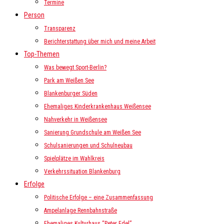
Termine
Person
Transparenz
Berichterstattung über mich und meine Arbeit
Top-Themen
Was bewegt Sport-Berlin?
Park am Weißen See
Blankenburger Süden
Ehemaliges Kinderkrankenhaus Weißensee
Nahverkehr in Weißensee
Sanierung Grundschule am Weißen See
Schulsanierungen und Schulneubau
Spielplätze im Wahlkreis
Verkehrssituation Blankenburg
Erfolge
Politische Erfolge – eine Zusammenfassung
Ampelanlage Rennbahnstraße
Ehemaliges Kulturhaus “Peter Edel”