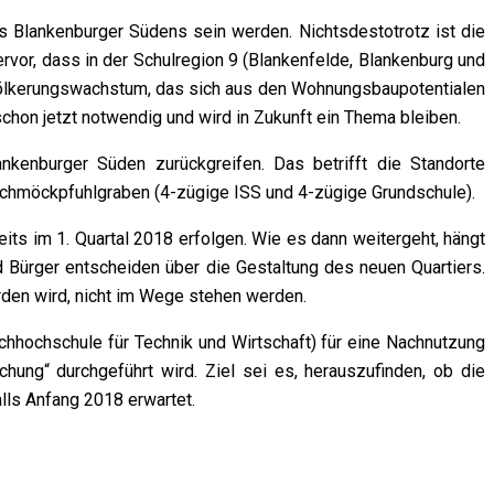
s Blankenburger Südens sein werden. Nichtsdestotrotz ist die
vor, dass in der Schulregion 9 (Blankenfelde, Blankenburg und
völkerungswachstum, das sich aus den Wohnungsbaupotentialen
 schon jetzt notwendig und wird in Zukunft ein Thema bleiben.
enburger Süden zurückgreifen. Das betrifft die Standorte
Schmöckpfuhlgraben (4-zügige ISS und 4-zügige Grundschule).
ts im 1. Quartal 2018 erfolgen. Wie es dann weitergeht, hängt
 Bürger entscheiden über die Gestaltung des neuen Quartiers.
rden wird, nicht im Wege stehen werden.
hhochschule für Technik und Wirtschaft) für eine Nachnutzung
hung“ durchgeführt wird. Ziel sei es, herauszufinden, ob die
ls Anfang 2018 erwartet.