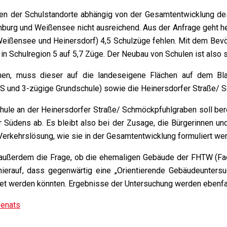
men der Schulstandorte abhängig von der Gesamtentwicklung de
burg und Weißensee nicht ausreichend. Aus der Anfrage geht her
 (Weißensee und Heinersdorf) 4,5 Schulzüge fehlen. Mit dem Be
d in Schulregion 5 auf 5,7 Züge. Der Neubau von Schulen ist also
n, muss dieser auf die landeseigene Flächen auf dem Blank
SS und 3-zügige Grundschule) sowie die Heinersdorfer Straße/ 
hule an der Heinersdorfer Straße/ Schmöckpfuhlgraben soll berei
Südens ab. Es bleibt also bei der Zusage, die Bürgerinnen und
erkehrslösung, wie sie in der Gesamtentwicklung formuliert we
 außerdem die Frage, ob die ehemaligen Gebäude der FHTW (Fac
ierauf, dass gegenwärtig eine „Orientierende Gebäudeuntersuc
t werden könnten. Ergebnisse der Untersuchung werden ebenfal
Senats