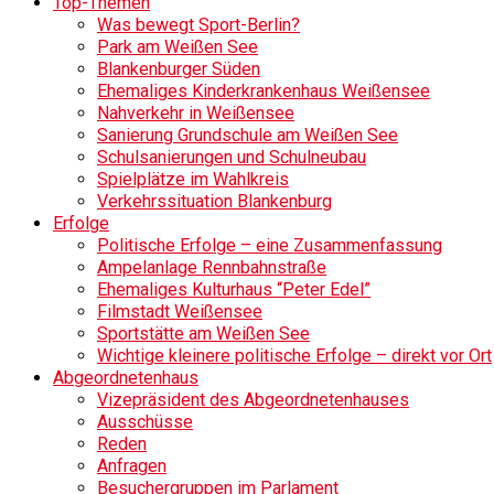
Top-Themen
Was bewegt Sport-Berlin?
Park am Weißen See
Blankenburger Süden
Ehemaliges Kinderkrankenhaus Weißensee
Nahverkehr in Weißensee
Sanierung Grundschule am Weißen See
Schulsanierungen und Schulneubau
Spielplätze im Wahlkreis
Verkehrssituation Blankenburg
Erfolge
Politische Erfolge – eine Zusammenfassung
Ampelanlage Rennbahnstraße
Ehemaliges Kulturhaus “Peter Edel”
Filmstadt Weißensee
Sportstätte am Weißen See
Wichtige kleinere politische Erfolge – direkt vor Ort
Abgeordnetenhaus
Vizepräsident des Abgeordnetenhauses
Ausschüsse
Reden
Anfragen
Besuchergruppen im Parlament