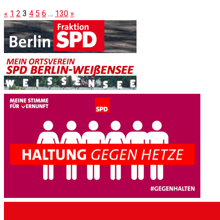
«
1
2
3
4
5
6
…
130
»