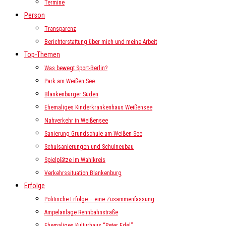
Termine
Person
Transparenz
Berichterstattung über mich und meine Arbeit
Top-Themen
Was bewegt Sport-Berlin?
Park am Weißen See
Blankenburger Süden
Ehemaliges Kinderkrankenhaus Weißensee
Nahverkehr in Weißensee
Sanierung Grundschule am Weißen See
Schulsanierungen und Schulneubau
Spielplätze im Wahlkreis
Verkehrssituation Blankenburg
Erfolge
Politische Erfolge – eine Zusammenfassung
Ampelanlage Rennbahnstraße
Ehemaliges Kulturhaus “Peter Edel”