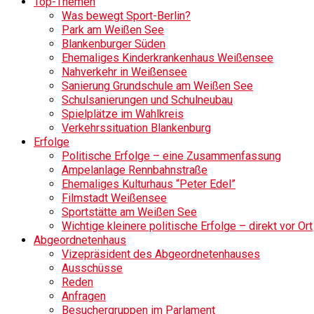
Top-Themen
Was bewegt Sport-Berlin?
Park am Weißen See
Blankenburger Süden
Ehemaliges Kinderkrankenhaus Weißensee
Nahverkehr in Weißensee
Sanierung Grundschule am Weißen See
Schulsanierungen und Schulneubau
Spielplätze im Wahlkreis
Verkehrssituation Blankenburg
Erfolge
Politische Erfolge – eine Zusammenfassung
Ampelanlage Rennbahnstraße
Ehemaliges Kulturhaus “Peter Edel”
Filmstadt Weißensee
Sportstätte am Weißen See
Wichtige kleinere politische Erfolge – direkt vor Ort
Abgeordnetenhaus
Vizepräsident des Abgeordnetenhauses
Ausschüsse
Reden
Anfragen
Besuchergruppen im Parlament