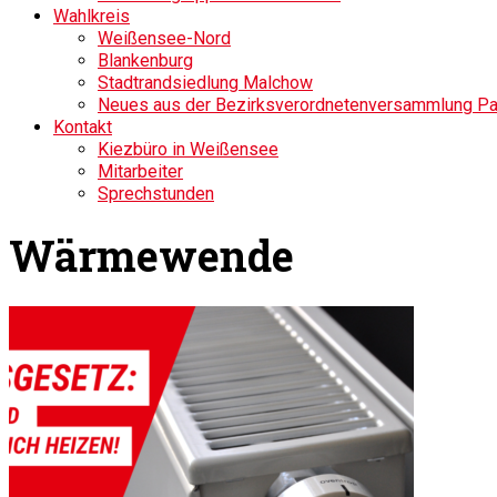
Wahlkreis
Weißensee-Nord
Blankenburg
Stadtrandsiedlung Malchow
Neues aus der Bezirksverordnetenversammlung P
Kontakt
Kiezbüro in Weißensee
Mitarbeiter
Sprechstunden
Wärmewende