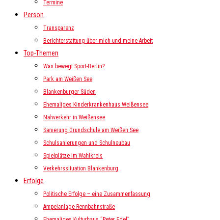
Termine
Person
Transparenz
Berichterstattung über mich und meine Arbeit
Top-Themen
Was bewegt Sport-Berlin?
Park am Weißen See
Blankenburger Süden
Ehemaliges Kinderkrankenhaus Weißensee
Nahverkehr in Weißensee
Sanierung Grundschule am Weißen See
Schulsanierungen und Schulneubau
Spielplätze im Wahlkreis
Verkehrssituation Blankenburg
Erfolge
Politische Erfolge – eine Zusammenfassung
Ampelanlage Rennbahnstraße
Ehemaliges Kulturhaus “Peter Edel”