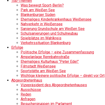
Top-Themen
Was bewegt Sport-Berlin?
Park am Weißen See
Blankenburger Süden
Ehemaliges Kinderkrankenhaus Weißensee
Nahverkehr in Weißensee
Sanierung Grundschule am Weißen See
Schulsanierungen und Schulneubau
Spielplätze im Wahlkreis
Verkehrssituation Blankenburg
Erfolge
Politische Erfolge – eine Zusammenfassung
Ampelanlage Rennbahnstraße
Ehemaliges Kulturhaus “Peter Edel”
Filmstadt Weißensee
Sportstätte am Weißen See
Wichtige kleinere politische Erfolge – direkt vor Ort
Abgeordnetenhaus
Vizepräsident des Abgeordnetenhauses
Ausschüsse
Reden
Anfragen
Besuchergruppen im Parlament