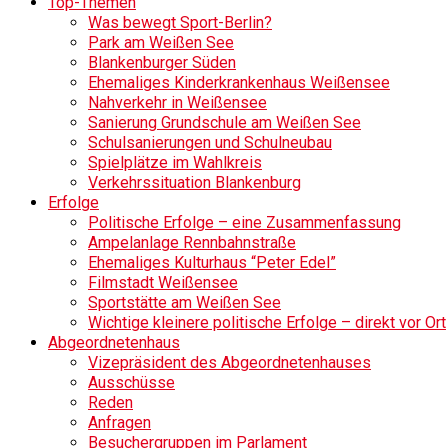
Top-Themen
Was bewegt Sport-Berlin?
Park am Weißen See
Blankenburger Süden
Ehemaliges Kinderkrankenhaus Weißensee
Nahverkehr in Weißensee
Sanierung Grundschule am Weißen See
Schulsanierungen und Schulneubau
Spielplätze im Wahlkreis
Verkehrssituation Blankenburg
Erfolge
Politische Erfolge – eine Zusammenfassung
Ampelanlage Rennbahnstraße
Ehemaliges Kulturhaus “Peter Edel”
Filmstadt Weißensee
Sportstätte am Weißen See
Wichtige kleinere politische Erfolge – direkt vor Ort
Abgeordnetenhaus
Vizepräsident des Abgeordnetenhauses
Ausschüsse
Reden
Anfragen
Besuchergruppen im Parlament