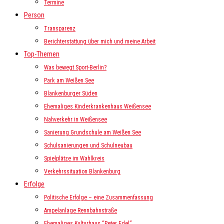
Termine
Person
Transparenz
Berichterstattung über mich und meine Arbeit
Top-Themen
Was bewegt Sport-Berlin?
Park am Weißen See
Blankenburger Süden
Ehemaliges Kinderkrankenhaus Weißensee
Nahverkehr in Weißensee
Sanierung Grundschule am Weißen See
Schulsanierungen und Schulneubau
Spielplätze im Wahlkreis
Verkehrssituation Blankenburg
Erfolge
Politische Erfolge – eine Zusammenfassung
Ampelanlage Rennbahnstraße
Ehemaliges Kulturhaus “Peter Edel”