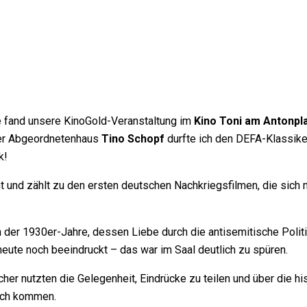
 fand unsere KinoGold-Veranstaltung im
Kino Toni am Antonpl
er Abgeordnetenhaus
Tino Schopf
durfte ich den DEFA-Klassik
k!
 und zählt zu den ersten deutschen Nachkriegsfilmen, die sich
n der 1930er-Jahre, dessen Liebe durch die antisemitische Polit
eute noch beeindruckt – das war im Saal deutlich zu spüren.
er nutzten die Gelegenheit, Eindrücke zu teilen und über die hi
äch kommen.