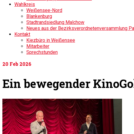
Wahlkreis
Weißensee-Nord
Blankenburg
Stadtrandsiedlung Malchow
Neues aus der Bezirksverordnetenversammlung P
Kontakt
Kiezbüro in Weißensee
Mitarbeiter
Sprechstunden
20
Feb 2026
Ein bewegender KinoGol