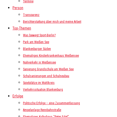
Termine
Person
Transparenz
Berichterstattung über mich und meine Arbeit
Top-Themen
Was bewegt Sport-Berlin?
Park am Weißen See
Blankenburger Süden
Ehemaliges Kinderkrankenhaus Weißensee
Nahverkehr in Weißensee
Sanierung Grundschule am Weißen See
Schulsanierungen und Schulneubau
Spielplätze im Wahlkreis
Verkehrssituation Blankenburg
Erfolge
Politische Erfolge – eine Zusammenfassung
Ampelanlage Rennbahnstraße
Ehemaliges Kulturhaus “Peter Edel”