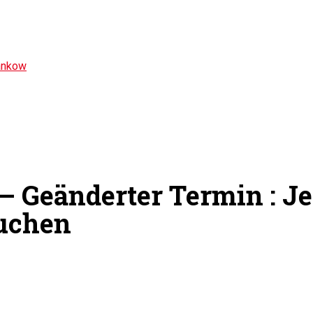
ankow
 Geänderter Termin : Jet
buchen