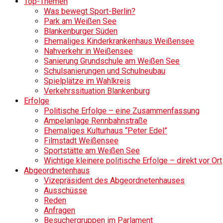
Top-Themen
Was bewegt Sport-Berlin?
Park am Weißen See
Blankenburger Süden
Ehemaliges Kinderkrankenhaus Weißensee
Nahverkehr in Weißensee
Sanierung Grundschule am Weißen See
Schulsanierungen und Schulneubau
Spielplätze im Wahlkreis
Verkehrssituation Blankenburg
Erfolge
Politische Erfolge – eine Zusammenfassung
Ampelanlage Rennbahnstraße
Ehemaliges Kulturhaus “Peter Edel”
Filmstadt Weißensee
Sportstätte am Weißen See
Wichtige kleinere politische Erfolge – direkt vor Ort
Abgeordnetenhaus
Vizepräsident des Abgeordnetenhauses
Ausschüsse
Reden
Anfragen
Besuchergruppen im Parlament