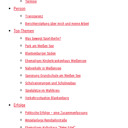
Termine
Person
Transparenz
Berichterstattung über mich und meine Arbeit
Top-Themen
Was bewegt Sport-Berlin?
Park am Weißen See
Blankenburger Süden
Ehemaliges Kinderkrankenhaus Weißensee
Nahverkehr in Weißensee
Sanierung Grundschule am Weißen See
Schulsanierungen und Schulneubau
Spielplätze im Wahlkreis
Verkehrssituation Blankenburg
Erfolge
Politische Erfolge – eine Zusammenfassung
Ampelanlage Rennbahnstraße
Ehemaliges Kulturhaus “Peter Edel”