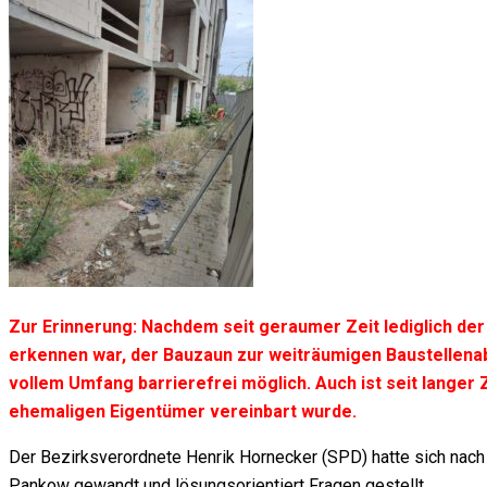
Zur Erinnerung: Nachdem seit geraumer Zeit lediglich der
erkennen war, der Bauzaun zur weiträumigen Baustellenabs
vollem Umfang barrierefrei möglich. Auch ist seit langer
ehemaligen Eigentümer vereinbart wurde.
Der Bezirksverordnete Henrik Hornecker (SPD) hatte sich nach
Pankow gewandt und lösungsorientiert Fragen gestellt.