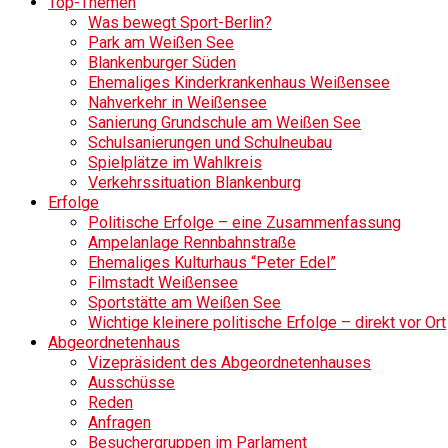
Top-Themen
Was bewegt Sport-Berlin?
Park am Weißen See
Blankenburger Süden
Ehemaliges Kinderkrankenhaus Weißensee
Nahverkehr in Weißensee
Sanierung Grundschule am Weißen See
Schulsanierungen und Schulneubau
Spielplätze im Wahlkreis
Verkehrssituation Blankenburg
Erfolge
Politische Erfolge – eine Zusammenfassung
Ampelanlage Rennbahnstraße
Ehemaliges Kulturhaus “Peter Edel”
Filmstadt Weißensee
Sportstätte am Weißen See
Wichtige kleinere politische Erfolge – direkt vor Ort
Abgeordnetenhaus
Vizepräsident des Abgeordnetenhauses
Ausschüsse
Reden
Anfragen
Besuchergruppen im Parlament