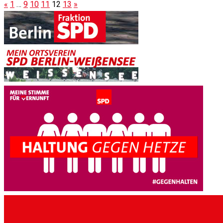
«
1
…
9
10
11
12
13
»