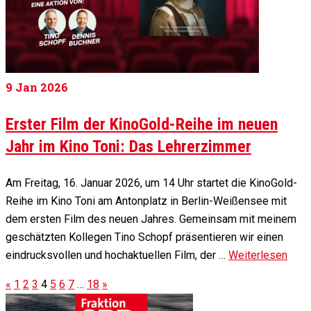
9
Jan 2026
Erster Film der KinoGold-Reihe im neuen
Jahr im Kino Toni: Das Lehrerzimmer
Am Freitag, 16. Januar 2026, um 14 Uhr startet die KinoGold-
Reihe im Kino Toni am Antonplatz in Berlin-Weißensee mit
dem ersten Film des neuen Jahres. Gemeinsam mit meinem
geschätzten Kollegen Tino Schopf präsentieren wir einen
eindrucksvollen und hochaktuellen Film, der …
Weiterlesen
«
1
2
3
4
5
6
7
…
18
»