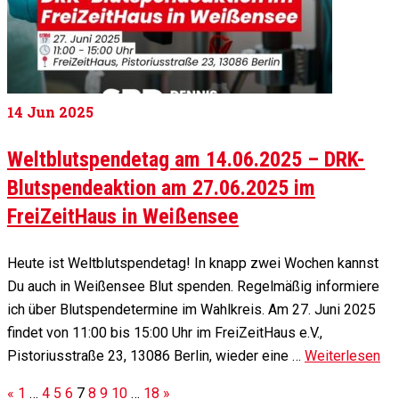
14
Jun 2025
Weltblutspendetag am 14.06.2025 – DRK-
Blutspendeaktion am 27.06.2025 im
FreiZeitHaus in Weißensee
Heute ist Weltblutspendetag! In knapp zwei Wochen kannst
Du auch in Weißensee Blut spenden. Regelmäßig informiere
ich über Blutspendetermine im Wahlkreis. Am 27. Juni 2025
findet von 11:00 bis 15:00 Uhr im FreiZeitHaus e.V.,
Pistoriusstraße 23, 13086 Berlin, wieder eine …
Weiterlesen
«
1
…
4
5
6
7
8
9
10
…
18
»