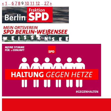
«
1
…
6
7
8
9
10
11
12
…
27
»