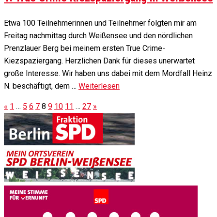
Etwa 100 Teilnehmerinnen und Teilnehmer folgten mir am
Freitag nachmittag durch Weißensee und den nördlichen
Prenzlauer Berg bei meinem ersten True Crime-
Kiezspaziergang. Herzlichen Dank für dieses unerwartet
große Interesse. Wir haben uns dabei mit dem Mordfall Heinz
N. beschäftigt, dem …
Weiterlesen
«
1
…
5
6
7
8
9
10
11
…
27
»