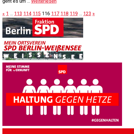
geht es um …
Weiterlesen
«
1
…
113
114
115
116
117
118
119
…
123
»