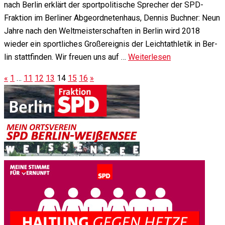
nach Ber­lin er­klärt der sport­po­li­tische Sprecher der SPD-
Fraktion im Ber­liner Ab­ge­ord­neten­haus, Den­nis Buchner: Neun
Jahre nach den Welt­meister­schaften in Ber­lin wird 2018
wieder ein sport­liches Groß­er­eignis der Leicht­athletik in Ber­
lin statt­finden. Wir freuen uns auf …
Weiterlesen
«
1
…
11
12
13
14
15
16
»