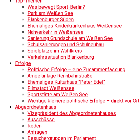
Top-Themen
Was bewegt Sport-Berlin?
Park am Weißen See
Blankenburger Süden
Ehemaliges Kinderkrankenhaus Weißensee
Nahverkehr in Weißensee
Sanierung Grundschule am Weißen See
Schulsanierungen und Schulneubau
Spielplätze im Wahlkreis
Verkehrssituation Blankenburg
Erfolge
Politische Erfolge – eine Zusammenfassung
Ampelanlage Rennbahnstraße
Ehemaliges Kulturhaus “Peter Edel”
Filmstadt Weißensee
Sportstätte am Weißen See
Wichtige kleinere politische Erfolge – direkt vor Ort
Abgeordnetenhaus
Vizepräsident des Abgeordnetenhauses
Ausschüsse
Reden
Anfragen
Besuchergruppen im Parlament