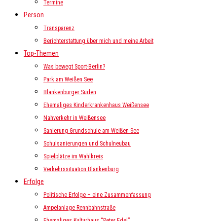
Termine
Person
Transparenz
Berichterstattung über mich und meine Arbeit
Top-Themen
Was bewegt Sport-Berlin?
Park am Weißen See
Blankenburger Süden
Ehemaliges Kinderkrankenhaus Weißensee
Nahverkehr in Weißensee
Sanierung Grundschule am Weißen See
Schulsanierungen und Schulneubau
Spielplätze im Wahlkreis
Verkehrssituation Blankenburg
Erfolge
Politische Erfolge – eine Zusammenfassung
Ampelanlage Rennbahnstraße
Ehemaliges Kulturhaus “Peter Edel”