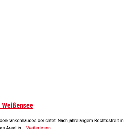
s Weißensee
derkrankenhauses berichtet. Nach jahrelangem Rechtsstreit in
s Areal in …
Weiterlesen