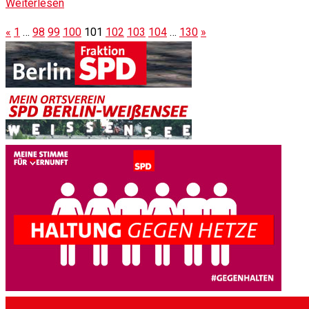
Weiterlesen
«
1
…
98
99
100
101
102
103
104
…
130
»