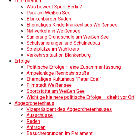
Top-Themen
Was bewegt Sport-Berlin?
Park am Weißen See
Blankenburger Süden
Ehemaliges Kinderkrankenhaus Weißensee
Nahverkehr in Weißensee
Sanierung Grundschule am Weißen See
Schulsanierungen und Schulneubau
Spielplätze im Wahlkreis
Verkehrssituation Blankenburg
Erfolge
Politische Erfolge – eine Zusammenfassung
Ampelanlage Rennbahnstraße
Ehemaliges Kulturhaus “Peter Edel”
Filmstadt Weißensee
Sportstätte am Weißen See
Wichtige kleinere politische Erfolge – direkt vor Ort
Abgeordnetenhaus
Vizepräsident des Abgeordnetenhauses
Ausschüsse
Reden
Anfragen
Besuchergruppen im Parlament