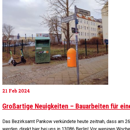
21
Feb 2024
Großartige Neuigkeiten – Bauarbeiten für ei
Das Bezirksamt Pankow verkündete heute zeitnah, dass am 26.
werden, direkt hier bei uns in 13086 Berlin! Vor wenigen Woch