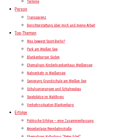
Termine
Person
Transparenz
Berichterstattung über mich und meine Arbeit
Top-Themen
Was bewegt Sport-Berlin?
Park am Weißen See
Blankenburger Süden
Ehemaliges Kinderkrankenhaus Weißensee
Nahverkehr in Weißensee
Sanierung Grundschule am Weißen See
Schulsanierungen und Schulneubau
Spielplätze im Wahlkreis
Verkehrssituation Blankenburg
Erfolge
Politische Erfolge – eine Zusammenfassung
Ampelanlage Rennbahnstraße
Ehemaliges Kulturhaus “Peter Edel”